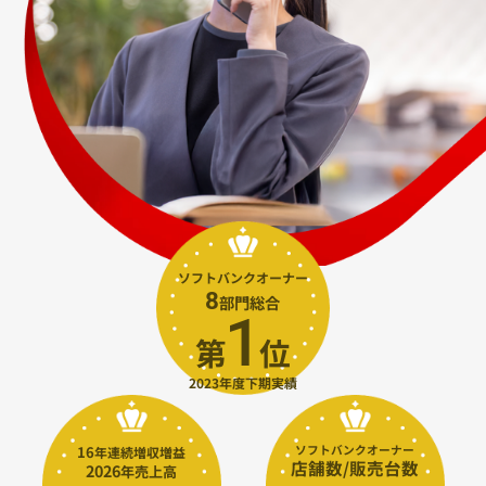
ソフトバンクオーナー
8
部門総合
1
第
⁩位
2023年度下期実績
16
ソフトバンクオーナー
年連続増収増益
店舗数/販売台数
2026
年売上高