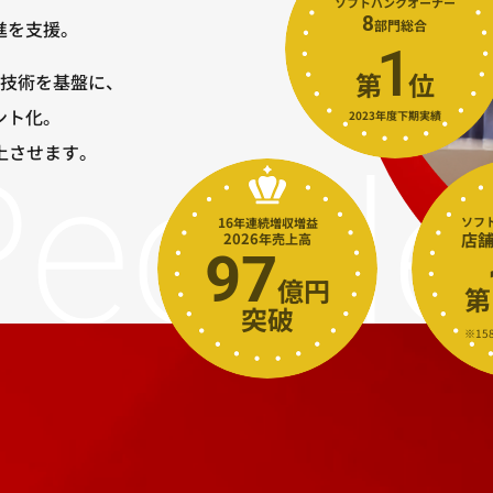
ソフトバンクオーナー
8
進を支援。
部門総合
1
第
⁩位
ド技術を基盤に、
ント化。
2023年度下期実績
上させます。
16
ソフ
年連続増収増益
2026
店舗
年売上高
97
⁩億円
第
突破
※15