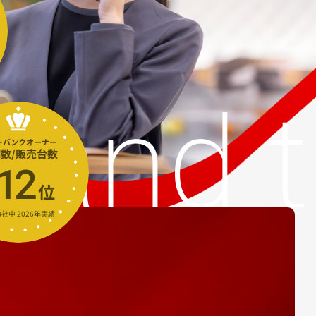
トバンクオーナー
数/販売台数
12
⁩位
8社中 2026年実績